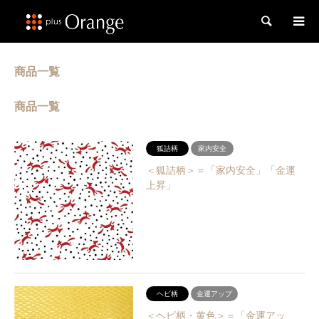
検索
商品一覧
商品一覧
狐詰柄
家内安全
＜狐詰柄＞＝「家内安全」「金運
上昇」
ヘビ柄
金運アップ
＜ヘビ柄・黄色＞＝「金運アッ