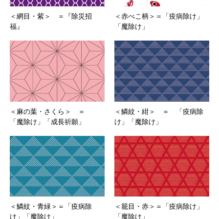
＜網目・紫＞ ＝『除災招
＜赤べこ柄＞＝「疫病除け」
福』
「魔除け」
＜麻の葉・さくら＞ ＝
＜鱗紋・紺＞ ＝ 「疫病除
「魔除け」「成長祈願」
け」「魔除け」
＜鱗紋・青緑＞＝「疫病除
＜籠目・赤＞＝「疫病除け」
け」「魔除け」
「魔除け」