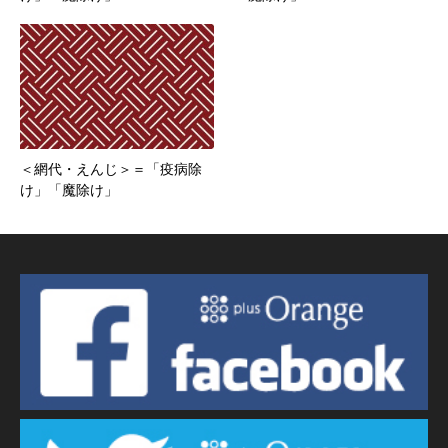
＜網代・えんじ＞＝「疫病除
け」「魔除け」