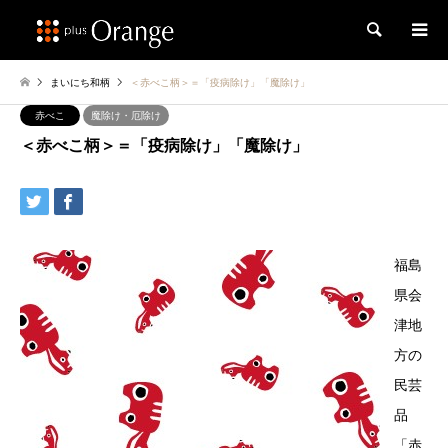
検索
まいにち和柄
＜赤べこ柄＞＝「疫病除け」「魔除け」
赤べこ
魔除け・厄除け
＜赤べこ柄＞＝「疫病除け」「魔除け」
福島
県会
津地
方の
民芸
品
「赤