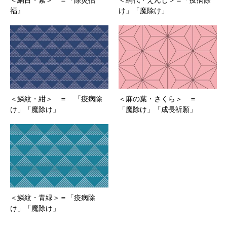
＜網目・紫＞ ＝『除災招
＜網代・えんじ＞＝「疫病除
福』
け」「魔除け」
＜鱗紋・紺＞ ＝ 「疫病除
＜麻の葉・さくら＞ ＝
け」「魔除け」
「魔除け」「成長祈願」
＜鱗紋・青緑＞＝「疫病除
け」「魔除け」